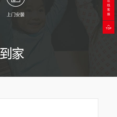
在
线
客
服